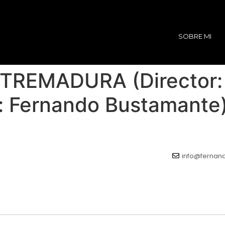
SOBRE MI
REMADURA (Director: 
e: Fernando Bustamante
info@ferna