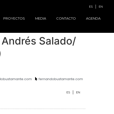
ES
EN
PROYECTOS
MEDIA
CONTACTO
AGENDA
Andrés Salado/
)
ndobustamante.com
fernandobustamante.com
ES
EN